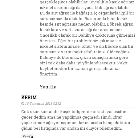
gerçekleşiyor olabilirler. Öncelikle kasık ağrınız
iskelet sistemi ağrıları yada fıtık ağrısı olabilir.
Bu da sırt ağrısı ile bağdaşır. İç organlarla ilgili bir
sorunuznuz da olabilir. Bu sorunda hem kasık
hemde sırt ağrısına neden olabilir. Böbrek ağrısı
kasıklara ve sırta vuran ağrılar arasındaıdr.
Öncelikli olarak bir Dahiliye doktoruna gitmenizi
öneririz. Eğer bir probleminiz çıkmaz ise
iskelet sisteminizde, omur ve disklerde olan bir
sorununuz varmı baktırabilirsiniz. Gideceğiniz
Dahiliye doktorunuz çıkan sonuçlarınıza göre
sizi çok daha daha iyi yönlendirecektir. Vakit
kaybetmeden bir uzman görüşü almanızı
öneririm.
Yanıtla
KERIM
16 Temmuz 2018 02:12
Çok uzun zamandır kaşık bölgemde bıraktı var.usuttim
gecer dedim ama ne yapdimsa geçmedi.simdi idrar
yaparkende ağrıyor.napmam lazım acaba hangi doktora
gidim.bel fıstığında var ondan mı oluyor bilemedim.
Yanıtla