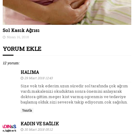
Sol Kasık Ağrısı
Nisan 16, 2018
YORUM EKLE
12 yorum:
HALIMA
29 Mart 2018 12:43
Size vok tsk ederim.uzun süredir sol tarafında çok ağrım
vardı.makalenizi okuduktan sonra önemini anlayarak
doktora gittim.meger kist varmış ogrenmis ve tedaviye
başlamış olduk.sizi severek takip ediyorum.cok sağolun.
Yanıtla
KADIN VE SAĞLIK
30 Mart 2018 05:12