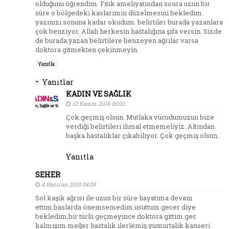
olduğunu öğrendim. Fıtık ameliyatından sonra uzun bir
süre o bölgedeki kaslarımın düzelmesini bekledim.
yazınızı sonuna kadar okudum. belirtiler burada yazanlara
çok benziyor. Allah herkesin hastalığına şifa versin. Sizde
de burada yazan belirtilere benzeyen ağrılar varsa
doktora gitmekten çekinmeyin.
Yanıtla
Yanıtlar
KADIN VE SAĞLIK
13 Kasım 2018 00:02
Çok geçmiş olsun. Mutlaka vücudumuzun bize
verdiği belirtileri ihmal etmemeliyiz. Altından
başka hastalıklar çıkabiliyor. Çok geçmiş olsun.
Yanıtla
SEHER
4 Haziran 2018 04:29
Sol kaşık ağrısı ile uzun bir süre hayatıma devam
ettim.baslarda önemsemedim.usuttum gecer diye
bekledim.bir türlü geçmeyince doktora gittim.gec
kalmışım meğer hastalık ilerlemiş.yumurtalik kanseri