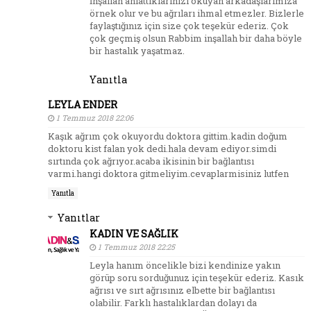
İnşallah anlattıklarınızı okuyan arkadaşlarımıza
örnek olur ve bu ağrıları ihmal etmezler. Bizlerle
faylaştığınız için size çok teşekür ederiz. Çok
çok geçmiş olsun Rabbim inşallah bir daha böyle
bir hastalık yaşatmaz.
Yanıtla
LEYLA ENDER
1 Temmuz 2018 22:06
Kaşık ağrım çok okuyordu doktora gittim.kadin doğum
doktoru kist falan yok dedi.hala devam ediyor.simdi
sırtında çok ağrıyor.acaba ikisinin bir bağlantısı
varmi.hangi doktora gitmeliyim.cevaplarmisiniz lutfen
Yanıtla
Yanıtlar
KADIN VE SAĞLIK
1 Temmuz 2018 22:25
Leyla hanım öncelikle bizi kendinize yakın
görüp soru sorduğunuz için teşekür ederiz. Kasık
ağrısı ve sırt ağrısınız elbette bir bağlantısı
olabilir. Farklı hastalıklardan dolayı da