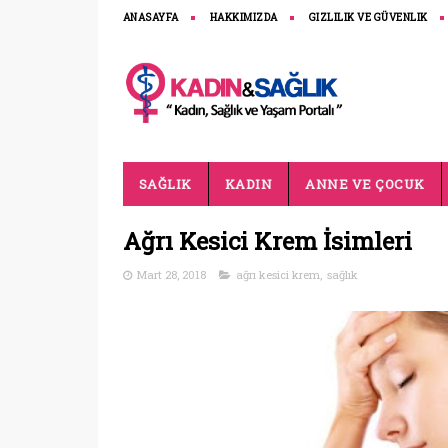
ANASAYFA
HAKKIMIZDA
GIZLILIK VE GÜVENLIK
SAĞLIK
KADIN
ANNE VE ÇOCUK
Ağrı Kesici Krem İsimleri
Mart 28, 2018
ağrı kesici krem
,
sağlık