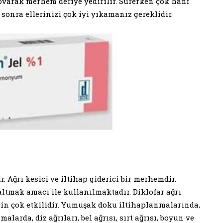
e ovarak merhem deriye yedirilir. Sürerken çok hafif
 sonra ellerinizi çok iyi yıkamanız gereklidir.
. Ağrı kesici ve iltihap giderici bir merhemdir.
ltmak amacı ile kullanılmaktadır. Diklofar ağrı
çin çok etkilidir. Yumuşak doku iltihaplanmalarında,
arda, diz ağrıları, bel ağrısı, sırt ağrısı, boyun ve