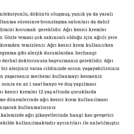
enfeksiyonlu, döküntü oluşmuş, yanık ya da yaralı
ullanma süresince bronzlaşma salonları da dahil
mizi korumak gereklidir. Ağrı kesici kremler
. Gözle teması çok sakıncalı olduğu için ağrılı yere
 kremden temizlenir. Ağrı kesici krem kullanırken
ve egzama gibi alerjik durumlardan herhangi
p derhal doktorunuza başvurmanız gereklidir. Ağrı
ir alerjiniz varsa cildinizde sorun yaşayabilirsiniz.
run yaşarsanız merhemi kullanmayı kesmeniz
n sonra en az 1 saat banyo ve duş yapılması
rı kesici kremler 12 yaş altında çocuklarda
me dönemlerinde ağrı kesici krem kullanılması
nışarak kullanmalısınız.
kalemizde ağrı şikayetlerinde hangi kas gevşetici
şekilde kullanılmaktadır ayrıntıları ile anlatılmıştır.