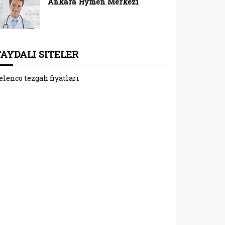
Ankara Hymen Merkezi
FAYDALI SITELER
elenco tezgah fiyatları