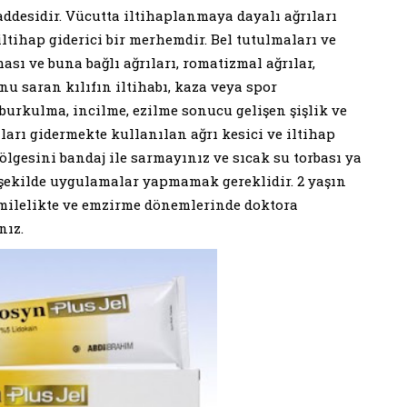
ddesidir. Vücutta iltihaplanmaya dayalı ağrıları
iltihap giderici bir merhemdir. Bel tutulmaları ve
sı ve buna bağlı ağrıları, romatizmal ağrılar,
onu saran kılıfın iltihabı, kaza veya spor
burkulma, incilme, ezilme sonucu gelişen şişlik ve
ıları gidermekte kullanılan ağrı kesici ve iltihap
 bölgesini bandaj ile sarmayınız ve sıcak su torbası ya
şekilde uygulamalar yapmamak gereklidir. 2 yaşın
milelikte ve emzirme dönemlerinde doktora
nız.