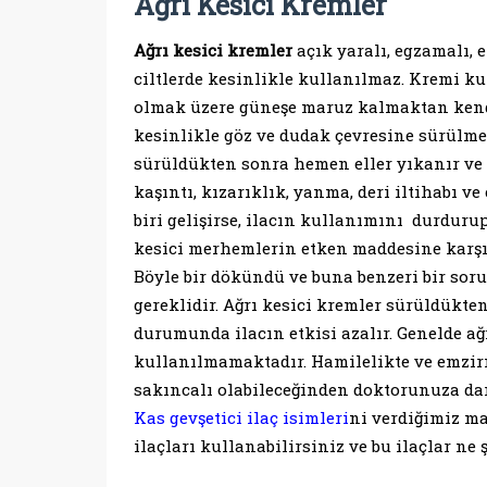
Ağrı Kesici Kremler
Ağrı kesici kremler
açık yaralı, egzamalı, 
ciltlerde kesinlikle kullanılmaz. Kremi k
olmak üzere güneşe maruz kalmaktan kendi
kesinlikle göz ve dudak çevresine sürülmez
sürüldükten sonra hemen eller yıkanır ve
kaşıntı, kızarıklık, yanma, deri iltihabı 
biri gelişirse, ilacın kullanımını durduru
kesici merhemlerin etken maddesine karşı b
Böyle bir dökündü ve buna benzeri bir so
gereklidir. Ağrı kesici kremler sürüldükte
durumunda ilacın etkisi azalır. Genelde ağ
kullanılmamaktadır. Hamilelikte ve emzir
sakıncalı olabileceğinden doktorunuza da
Kas gevşetici ilaç isimleri
ni verdiğimiz ma
ilaçları kullanabilirsiniz ve bu ilaçlar ne 