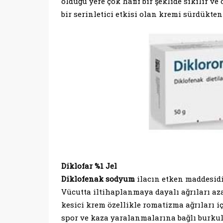
olduğu yere çok hafif bir şeklide sıkılır v
bir serinletici etkisi olan kremi sürdükten
Diklofar %1 Jel
Diklofenak sodyum
ilacın etken maddesidir
Vücutta iltihaplanmaya dayalı ağrıları aza
kesici krem özellikle romatizma ağrıları i
spor ve kaza yaralanmalarına bağlı burkulmal