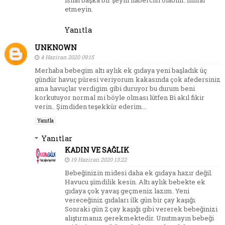
etmeyin.
Yanıtla
UNKNOWN
4 Haziran 2020 09:15
Merhaba bebegim altı aylık ek gıdaya yeni başladık üç
gündür havuç püresi veriyorum kakasında çok afedersiniz
ama havuçlar verdigim gibi duruyor bu durum beni
korkutuyor normal mi böyle olması lütfen Bi akıl fikir
verin.. Şimdiden teşekkür ederim...
Yanıtla
Yanıtlar
KADIN VE SAĞLIK
19 Haziran 2020 13:22
Bebeğinizin midesi daha ek gıdaya hazır değil.
Havucu şimdilik kesin. Altı aylık bebekte ek
gıdaya çok yavaş geçmeniz lazım. Yeni
vereceğiniz gıdaları ilk gün bir çay kaşığı.
Sonraki gün 2 çay kaşığı gibi vererek bebeğinizi
alıştırmanız gerekmektedir. Unutmayın bebeği