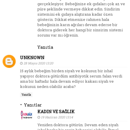
gerçekleşiyor. Bebeğinize ek gıdaları çok az ve
püre şeklinde vermeye dikkat edin. Sindirim
sistemini ek gıdaya alıştırana kadar özen
gösterin. Dikkat etmenize rahmen hala
bebeğinizin karın ağrıları devam ederse bir
doktora giderek her hangi bir sinsirim sistemi
sorunu var mı öğrenin.
Yanıtla
UNKNOWN
28 Mayıs 2020 13:20
15 aylık bebeğim birden siyah ve kokusuz bir ishal
yapıyor doktora götürdüm antibiyotik serum falan verdi
ama bir haftadır hala devam ediyor kakası siyah ve
kokusuz neden olabilir acaba?
Yanıtla
Yanıtlar
KADIN VE SAĞLIK
19 Haziran 2020 13:14
Yeniden doktora götürün. Devam eden siyah
ishal başka bir şeyin habercisi olabilir. İhmal