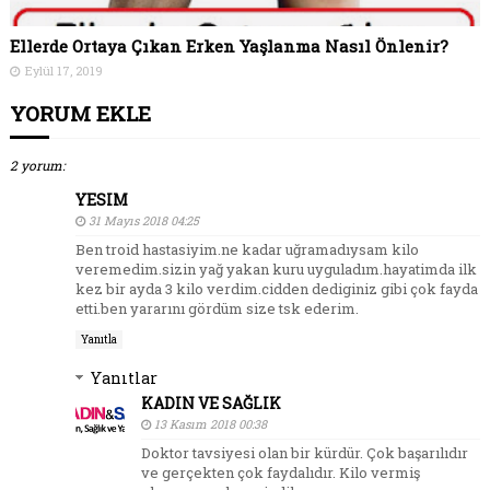
Ellerde Ortaya Çıkan Erken Yaşlanma Nasıl Önlenir?
Eylül 17, 2019
YORUM EKLE
2 yorum:
YESIM
31 Mayıs 2018 04:25
Ben troid hastasiyim.ne kadar uğramadıysam kilo
veremedim.sizin yağ yakan kuru uyguladım.hayatimda ilk
kez bir ayda 3 kilo verdim.cidden dediginiz gibi çok fayda
etti.ben yararını gördüm size tsk ederim.
Yanıtla
Yanıtlar
KADIN VE SAĞLIK
13 Kasım 2018 00:38
Doktor tavsiyesi olan bir kürdür. Çok başarılıdır
ve gerçekten çok faydalıdır. Kilo vermiş