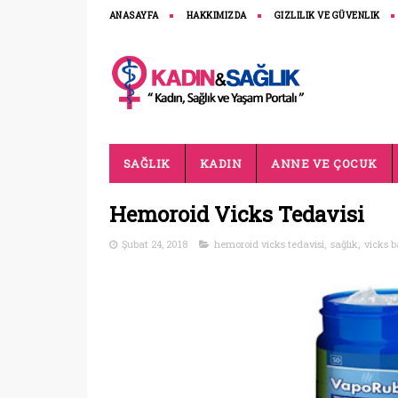
ANASAYFA
HAKKIMIZDA
GIZLILIK VE GÜVENLIK
SAĞLIK
KADIN
ANNE VE ÇOCUK
Hemoroid Vicks Tedavisi
Şubat 24, 2018
hemoroid vicks tedavisi
,
sağlık
,
vicks b