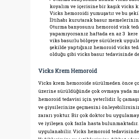
koyalım ve içerisine bir kaşık vicks 
Vicks hemoroidi yumuşatır ve bu şekil
İltihabı kurutarak basur memelerinin
Oturma banyosunu hemoroid visk teda
yapamıyorsanız haftada en az 3 ker
viks basurlu bölgeye sürülerek uygula
şekilde yaptığınız hemoroid vicks teda
olduğu gibi vicks basur tedavisinde de
Vicks Krem Hemoroid
Vicks krem hemoroide sürülmeden önce çok
üzerine sürüldüğünde çok ovmaya yada ma
hemoroid tedavisi için yeterlidir. İç çamaş
ve giysilerinize geçmesini önleyebilirsiniz
zararı yoktur. Bir çok doktor bu uygulamay
ve iyileşen çok fazla hasta bulunmaktadır
uygulanabilir. Vicks hemoroid tedavisinde