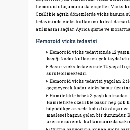
hemoroid oluşumunu da engeller. Vicks kre
Özellikle ağrılı dönemlerde vicks basura 
tedavisinde vicks kullanımı kılcal damarla
atılmasını sağlar. Ayrıca şişme ve morarma
Hemoroid vicks tedavisi
Hemoroid vicks tedavisinde 12 yaşın
kaşığı kadar kullanımı çok faydalıdır
Basur vicks tedavisinde 12 yaş altı ç
sürülebilmektedir.
Hemoroid vicks tedavisi yapılan 2 il
geçmeyecek kadar vicks basur üzerine
Hamilelikte bebek 3 yaşlık olmadan h
Hamilelikte özellikle basur hep çok k
büyüdükçe annede kabızlık oluşur ve
maalesef başına gelen bir durumdur. B
üzerine sürerek kullanmanızda sakı
Oturma banyosuna konan vicks basur t