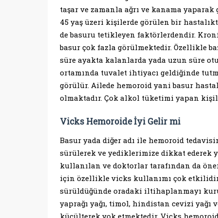
taşar ve zamanla ağrı ve kanama yaparak g
45 yaş üzeri kişilerde görülen bir hastalı
de basuru tetikleyen faktörlerdendir. Kron
basur çok fazla görülmektedir. Özellikle b
süre ayakta kalanlarda yada uzun süre ot
ortamında tuvalet ihtiyacı geldiğinde tutm
görülür. Ailede hemoroid yani basur hastal
olmaktadır. Çok alkol tüketimi yapan kişil
Vicks Hemoroide İyi Gelir mi
Basur yada diğer adı ile hemoroid tedavisi
sürülerek ve yediklerimize dikkat ederek 
kullanılan ve doktorlar tarafından da öner
için özellikle vicks kullanımı çok etkilidir
sürüldüğünde oradaki iltihaplanmayı kuru
yaprağı yağı, timol, hindistan cevizi yağı
küçülterek yok etmektedir. Vicks hemoroid