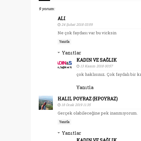
9 yorum:
ALI
24 Şubat 2018 03:59
Ne çok faydası var bu vicksin
Yanıtla
Yanıtlar
KADIN VE SAĞLIK
13 Kasım 2018 00:57
çok haklısınız. Çok faydalı bir 
Yanıtla
HALIL POYRAZ (HPOYRAZ)
18 Ocak 2019 11:35
Gerçek olabileceğine pek inanmıyorum.
Yanıtla
Yanıtlar
KADIN VE SAĞLIK