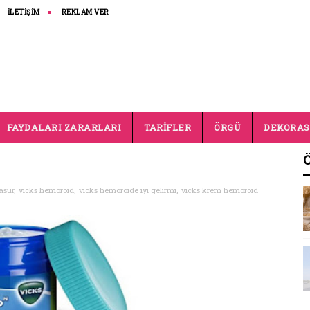
İLETİŞİM
REKLAM VER
FAYDALARI ZARARLARI
TARİFLER
ÖRGÜ
DEKORA
asur
,
vicks hemoroid
,
vicks hemoroide iyi gelirmi
,
vicks krem hemoroid