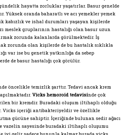
ündelik hayatta zorluklar yaşatırlar. Basur genelde
ktır. Yüksek oranda baharatlı ve acı yemekler yemek
ik kabızlık ve ishal durumları yaşayan kişilerde
azı meslek gruplarının hastalığı olan basur uzun
urmak zorunda kalanlarda görülmektedir. İş
ak zorunda olan kişilerde de bu hastalık sıklıkla
ığı var ise bu genetik yatkınlığa da sebep
erde de basur hastalığı çok görülür.
nde öncelikle temizlik şarttır. Tedavi ancak krem
yapılmaktadır.
Vicks hemoroid tedavisi
nde çok
ilen bir kremdir. Buradaki oluşum iltihaplı olduğu
. Vicks içeriği antibakteriyeldir ve özellikle
tma gücüne sahiptir. İçeriğinde bulunan sedir ağacı
 ve vazelin sayesinde buradaki iltihaplı oluşumu
e iyi gelir sadece bununla kalmaz burada vicks