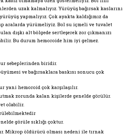
ek kabız olmamaya özen göstermeliyiz. Bol lifli
ünlerden uzak kalmalıyız. Yürüyüş bağırsak kaslarını
yürüyüş yapmalıyız. Çok ayakta kaldığımız da
 aralarda yürümeliyiz. Bol su içmeli ve tuvalet
lan dışkı alt bölgede sertleşerek zor çıkmanızı
abilir. Bu durum hemoroide him iyi gelmez.
r sebeplerinden biridir.
büyümesi ve bağırsaklara baskısı sonucu çok
ur yani hemoroid çok karşılaşılır.
utmak zorunda kalan kişilerde genelde görülür.
et olabilir.
örülebilmektedir
nelde görüle sıklığı çoktur.
ır. Mikrop öldürücü olması nedeni ile tırnak