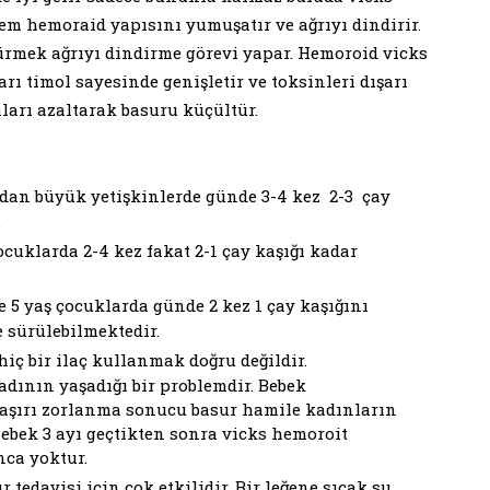
m hemoraid yapısını yumuşatır ve ağrıyı dindirir.
sürmek ağrıyı dindirme görevi yapar. Hemoroid vicks
rı timol sayesinde genişletir ve toksinleri dışarı
ları azaltarak basuru küçültür.
dan büyük yetişkinlerde günde 3-4 kez 2-3 çay
.
ocuklarda 2-4 kez fakat 2-1 çay kaşığı kadar
e 5 yaş çocuklarda günde 2 kez 1 çay kaşığını
 sürülebilmektedir.
iç bir ilaç kullanmak doğru değildir.
adının yaşadığı bir problemdir. Bebek
 aşırı zorlanma sonucu basur hamile kadınların
ebek 3 ayı geçtikten sonra vicks hemoroit
nca yoktur.
edavisi için çok etkilidir. Bir leğene sıcak su