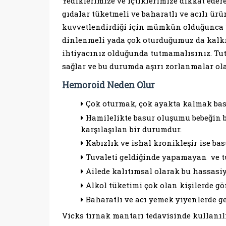
Yediklerimize ve içtiklerimize dikkat eder
gıdalar tüketmeli ve baharatlı ve acılı ür
kuvvetlendirdiği için mümkün olduğunca 
dinlenmeli yada çok oturduğumuz da kalkıp
ihtiyacınız olduğunda tutmamalısınız. Tutu
sağlar ve bu durumda aşırı zorlanmalar ol
Hemoroid Neden Olur
Çok oturmak, çok ayakta kalmak basu
Hamilelikte basur oluşumu bebeğin 
karşılaşılan bir durumdur.
Kabızlık ve ishal kronikleşir ise bas
Tuvaleti geldiğinde yapamayan ve t
Ailede kalıtımsal olarak bu hassasiy
Alkol tüketimi çok olan kişilerde g
Baharatlı ve acı yemek yiyenlerde ge
Vicks tırnak mantarı tedavisinde kullanıl