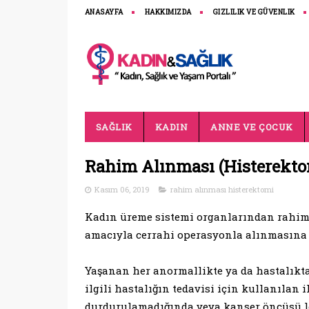
ANASAYFA
HAKKIMIZDA
GIZLILIK VE GÜVENLIK
SAĞLIK
KADIN
ANNE VE ÇOCUK
Rahim Alınması (Histerekto
Kasım 06, 2019
rahim alınması histerektomi
Kadın üreme sistemi organlarından rahimd
amacıyla cerrahi operasyonla alınmasına t
Yaşanan her anormallikte ya da hastalıkta
ilgili hastalığın tedavisi için kullanılan
durdurulamadığında veya kanser öncüsü le