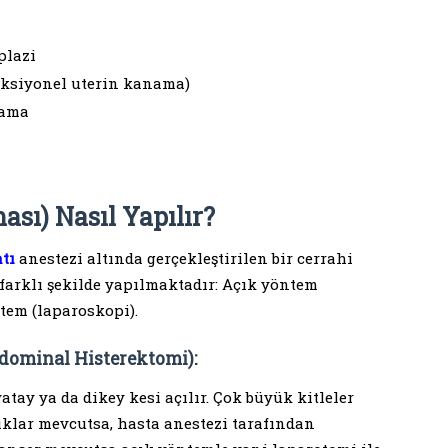
plazi
nksiyonel uterin kanama)
nama
sı) Nasıl Yapılır?
tı
anestezi altında gerçekleştirilen bir cerrahi
arklı şekilde yapılmaktadır: Açık yöntem
ntem (laparoskopi).
dominal Histerektomi):
tay ya da dikey kesi açılır. Çok büyük kitleler
lıklar mevcutsa, hasta anestezi tarafından