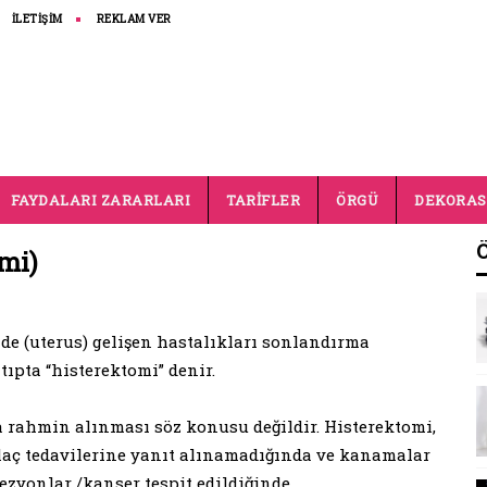
İLETİŞİM
REKLAM VER
FAYDALARI ZARARLARI
TARİFLER
ÖRGÜ
DEKORA
mi)
e (uterus) gelişen hastalıkları sonlandırma
ıpta “histerektomi” denir.
 rahmin alınması söz konusu değildir. Histerektomi,
 ilaç tedavilerine yanıt alınamadığında ve kanamalar
zyonlar /kanser tespit edildiğinde