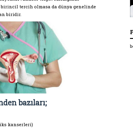
 birincil tercih olmasa da dünya genelinde
n biridir.
b
den bazıları;
ks kanserleri)