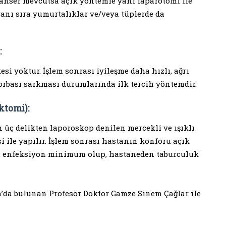
anser mevcutsa açık yöntemle yani laparotomi ile
anı sıra yumurtalıklar ve/veya tüplerde da
:
si yoktur. İşlem sonrası iyileşme daha hızlı, ağrı
torbası sarkması durumlarında ilk tercih yöntemdir.
ktomi):
 üç delikten laporoskop denilen mercekli ve ışıklı
si ile yapılır. İşlem sonrası hastanın konforu açık
az, enfeksiyon minimum olup, hastaneden taburculuk
a’da bulunan Profesör Doktor Gamze Sinem Çağlar ile