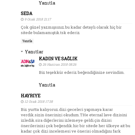
Yanıtla
SEDA
9 Ocak 2018 21:17
Çok güzel yazmışsınız.bu kadar detaylı olarak hiç bir
sitede bulamamıştık.tsk ederiz
Yanıtla
Yanıtlar
KADIN VE SAĞLIK
26 Haziran 2018 08:26
Biz teşekkür ederiz beğendiğinize sevindim.
Yanıtla
HAYRIYE
12 Ocak 2018 17:38
Biz yurtta kalıyoruz.dizi geceleri yapmaya karar
verdik.sizin önerinizi okudum.THe eternal lave dizisini
izledik.sira diğerlerini izlemeye geldi.çin dizisi
önerilerinizi çok beğendik.hic bir sitede her ülkeye ait bu
kadar çok dizi incelemesi ve önerisi olmadığını fark