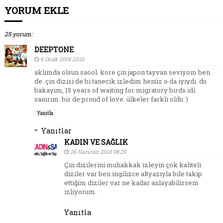
YORUM EKLE
25 yorum:
DEEPTONE
6 Ocak 2018 23:01
aklımda olsun saool. kore çin japon tayvan seviyom ben
de. çin dizisi de bi tanecik izledim henüz o da iyiydi. du
bakayım, 15 years of waiting for migratory birds idi
sanırım. bir de proud of love. ülkeler farklı oldu :)
Yanıtla
Yanıtlar
KADIN VE SAĞLIK
26 Haziran 2018 08:29
Çin dizilerini muhakkak izleyin çok kaliteli
diziler var ben ingilizce altyazıyla bile takip
ettiğim diziler var ne kadar anlayabilirsem
izliyorum.
Yanıtla