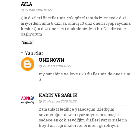
AYLA
9 Ocak 2018 06:05
Çin dizileri önerileriniz çok güzel tamda izlenecek dizi
arıyordum ama 6 dizi az olmuş 10 dizi önerisi yapsaydınız
keşke Çin dizi önerileri makalenizdeki bir Çin dizisine
başlıyorum
Yanıtla
Yanıtlar
UNKNOWN
22 Mart 2018 10:29
my sunshine ve love 020 dizileriniz de öneririm
:)
KADIN VE SAĞLIK
26 Haziran 2018 08:29
Zamanla izledikçe yazacağım izlediğim
sevmediğim dizileri yazmıyorum sonuçta
sadece en çok sevdiğim dizileri yazıp sizlerin
keyif alacağı dizileri önermem gerekiyor.