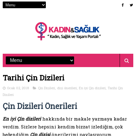
Tarihi Çin Dizileri
Ocak 02, 2018
Çin Dizileri
,
dizi önerileri
,
En iyi Çin dizileri
,
Tarihi Çin
Dizileri
Çin Dizileri Önerileri
En iyi Çin dizileri
hakkında bir makale yazmaya kadar
verdim. Sizlere hepsini kendim bizzat izlediğim, çok
beğendiğim
Çin dizisi
önerilerimi paylaşıyorum.