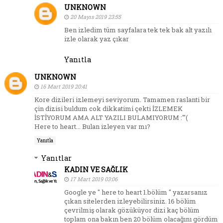
UNKNOWN
20 Mayıs 2019 23:55
Ben izledim tüm sayfalara tek tek bak alt yazılı
izle olarak yaz çıkar
Yanıtla
UNKNOWN
16 Mart 2019 20:41
Kore dizileri izlemeyi seviyorum. Tamamen raslanti bir
çin dizisi buldum cok dikkatimi çekti İZLEMEK
İSTİYORUM AMA ALT YAZILI BULAMIYORUM :'''(
Here to heart... Bulan izleyen var mı?
Yanıtla
Yanıtlar
KADIN VE SAĞLIK
17 Mart 2019 03:06
Google ye " here to heart 1.bölüm " yazarsanız
çıkan sitelerden izleyebilirsiniz. 16 bölüm
çevrilmiş olarak gözüküyor dizi kaç bölüm
toplam ona bakın ben 20 bölüm olacağını gördüm