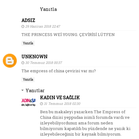
Yanıtla
ADSIZ
29 Haziran 2018 22:47
THE PRINCESS WEİ YOUNG. ÇEVİRİSİ LÜTFEN
Yanıtla
UNKNOWN
30 Temmuz 2018 00:37
The empress of china çevirisi var mı?
Yanıtla
Yanıtlar
KADIN VE SAĞLIK
31 Temmuz 2018 02:30
Ben bu makaleyi yazarken The Empress of
China dizisi yeppudaa isimli forumda vardı ve
izleyebiliyordunuz ama forum neden
bilmiyorum kapatıldı bu yüzdende ne yazık ki
izleyebileceğiniz bir kaynak bilmiyorum.