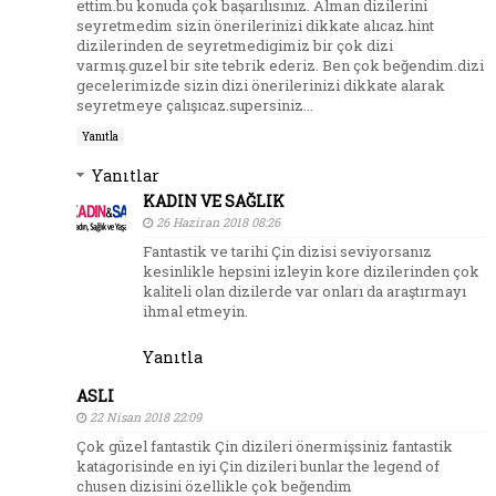
ettim.bu konuda çok başarılısınız. Alman dizilerini
seyretmedim sizin önerilerinizi dikkate alıcaz.hint
dizilerinden de seyretmedigimiz bir çok dizi
varmış.guzel bir site tebrik ederiz. Ben çok beğendim.dizi
gecelerimizde sizin dizi önerilerinizi dikkate alarak
seyretmeye çalışıcaz.supersiniz...
Yanıtla
Yanıtlar
KADIN VE SAĞLIK
26 Haziran 2018 08:26
Fantastik ve tarihi Çin dizisi seviyorsanız
kesinlikle hepsini izleyin kore dizilerinden çok
kaliteli olan dizilerde var onları da araştırmayı
ihmal etmeyin.
Yanıtla
ASLI
22 Nisan 2018 22:09
Çok güzel fantastik Çin dizileri önermişsiniz fantastik
katagorisinde en iyi Çin dizileri bunlar the legend of
chusen dizisini özellikle çok beğendim