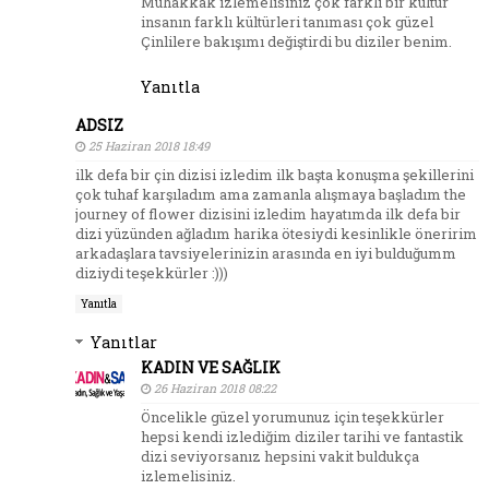
Muhakkak izlemelisiniz çok farklı bir kültür
insanın farklı kültürleri tanıması çok güzel
Çinlilere bakışımı değiştirdi bu diziler benim.
Yanıtla
ADSIZ
25 Haziran 2018 18:49
ilk defa bir çin dizisi izledim ilk başta konuşma şekillerini
çok tuhaf karşıladım ama zamanla alışmaya başladım the
journey of flower dizisini izledim hayatımda ilk defa bir
dizi yüzünden ağladım harika ötesiydi kesinlikle öneririm
arkadaşlara tavsiyelerinizin arasında en iyi bulduğumm
diziydi teşekkürler :)))
Yanıtla
Yanıtlar
KADIN VE SAĞLIK
26 Haziran 2018 08:22
Öncelikle güzel yorumunuz için teşekkürler
hepsi kendi izlediğim diziler tarihi ve fantastik
dizi seviyorsanız hepsini vakit buldukça
izlemelisiniz.