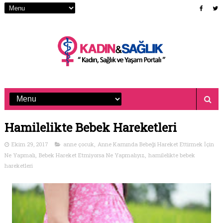
Hamilelikte Bebek Hareketleri
Ekim 29, 2017
anne çocuk
,
Anne Karnında Bebeği Hareket Ettirmek İçin
Ne Yapmalı
,
Bebek Hareket Etmiyorsa Ne Yapmalıyız
,
hamilelikte bebek
hareketleri