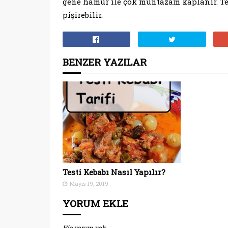
gene hamur ile çok muntazam kaplanır. Test
pişirebilir.
BENZER YAZILAR
Testi Kebabı Nasıl Yapılır?
Mayıs 19, 2019
YORUM EKLE
Hiç yorum yok