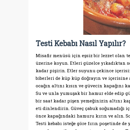
Testi Kebabı Nasıl Yapılır?
Misafir menüsü için eşsiz bir lezzet olan t
üzerine koyun. Etleri güzelce yıkadıktan 
kadar pişirin. Etler suyunu çekince içeris
biberleri de küp küp doğrayın ve içerisine
ocağın altını kısın ve güvecin kapağını k
Su ve unla yumuşak bir hamur elde edip gü
bir saat kadar pişen yemeğinizin altını k
eti dinlendirin. Güveç çabuk soğumadığı iç
önce kapağındaki hamuru kırın ve alın. So
Testi kebabı isteğe göre fırın poşetinde de