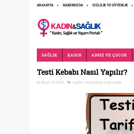
ANASAYFA
HAKKIMIZDA
GIZLILIK VE GÜVENLIK
SAĞLIK
KADIN
ANNE VE ÇOCUK
Testi Kebabı Nasıl Yapılır?
Mayıs 19, 2019
tarifler
,
testi kebabı nasıl yapılır