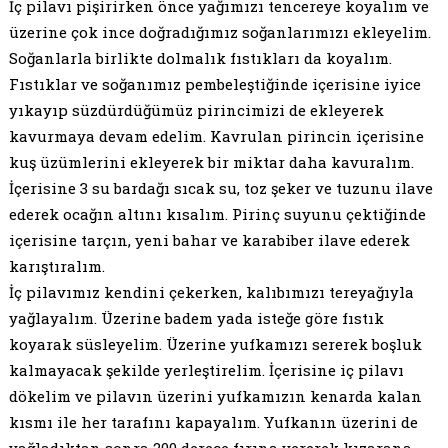
İç pilavı pişirirken önce yağımızı tencereye koyalım ve
üzerine çok ince doğradığımız soğanlarımızı ekleyelim.
Soğanlarla birlikte dolmalık fıstıkları da koyalım.
Fıstıklar ve soğanımız pembeleştiğinde içerisine iyice
yıkayıp süzdürdüğümüz pirincimizi de ekleyerek
kavurmaya devam edelim. Kavrulan pirincin içerisine
kuş üzümlerini ekleyerek bir miktar daha kavuralım.
İçerisine 3 su bardağı sıcak su, toz şeker ve tuzunu ilave
ederek ocağın altını kısalım. Pirinç suyunu çektiğinde
içerisine tarçın, yeni bahar ve karabiber ilave ederek
karıştıralım.
İç pilavımız kendini çekerken, kalıbımızı tereyağıyla
yağlayalım. Üzerine badem yada isteğe göre fıstık
koyarak süsleyelim. Üzerine yufkamızı sererek boşluk
kalmayacak şekilde yerleştirelim. İçerisine iç pilavı
dökelim ve pilavın üzerini yufkamızın kenarda kalan
kısmı ile her tarafını kapayalım. Yufkanın üzerini de
yağladıktan sonra 200 derece fırına vererek kızarana