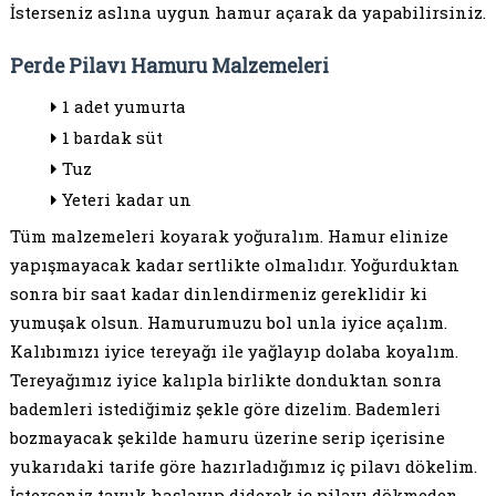
İsterseniz aslına uygun hamur açarak da yapabilirsiniz.
Perde Pilavı Hamuru Malzemeleri
1 adet yumurta
1 bardak süt
Tuz
Yeteri kadar un
Tüm malzemeleri koyarak yoğuralım. Hamur elinize
yapışmayacak kadar sertlikte olmalıdır. Yoğurduktan
sonra bir saat kadar dinlendirmeniz gereklidir ki
yumuşak olsun. Hamurumuzu bol unla iyice açalım.
Kalıbımızı iyice tereyağı ile yağlayıp dolaba koyalım.
Tereyağımız iyice kalıpla birlikte donduktan sonra
bademleri istediğimiz şekle göre dizelim. Bademleri
bozmayacak şekilde hamuru üzerine serip içerisine
yukarıdaki tarife göre hazırladığımız iç pilavı dökelim.
İsterseniz tavuk haşlayıp diderek iç pilavı dökmeden