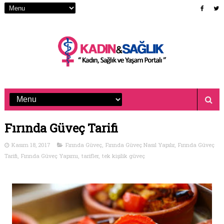
Fırında Güveç Tarifi
Kasım 18, 2017
Fırında Güveç
,
Fırında Güveç Nasıl Yapılır
,
Fırında Güveç
Tarifi
,
Fırında Güveç Yapımı
,
tarifler
,
tek kişilik güveç